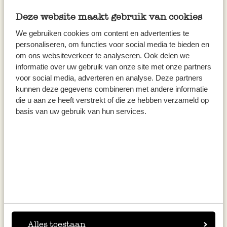
6,95 €
6,95 €
115,83 € / kg
115,83 € / kg
Deze website maakt gebruik van cookies
We gebruiken cookies om content en advertenties te
personaliseren, om functies voor social media te bieden en
om ons websiteverkeer te analyseren. Ook delen we
informatie over uw gebruik van onze site met onze partners
voor social media, adverteren en analyse. Deze partners
kunnen deze gegevens combineren met andere informatie
die u aan ze heeft verstrekt of die ze hebben verzameld op
basis van uw gebruik van hun services.
Shampooing solide,
Masque cheveux solide, 60 g
antipelliculaire, 60 g
6,95 €
14,95 €
115,83 € / kg
249,17 € / kg
Alles toestaan