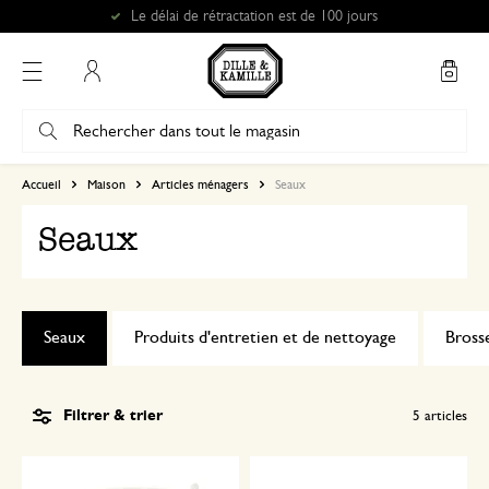
Le délai de rétractation est de 100 jours
Mon compte
Accueil
Maison
Articles ménagers
Seaux
Seaux
Seaux
Produits d'entretien et de nettoyage
Bross
Filtrer & trier
5
articles