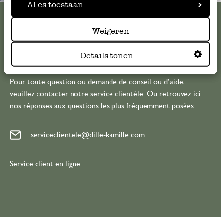
Alles toestaan
Voir les 62 magasins
Weigeren
Details tonen
Service clientèle
Pour toute question ou demande de conseil ou d’aide,
veuillez contacter notre service clientèle. Ou retrouvez ici
nos réponses aux
questions les plus fréquemment posées
.
serviceclientele@dille-kamille.com
Service client en ligne