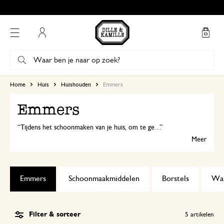
Mijn account
Home
Huis
Huishouden
Emmers
Emmers
Tijdens het schoonmaken van je huis, om te gebruiken als leuke bloempot of om spullen in op te bergen: een zinken emmer mag niet in jouw huishouden ontbreken.
Meer
Emmers
Schoonmaakmiddelen
Borstels
Was
Filter & sorteer
5
artikelen