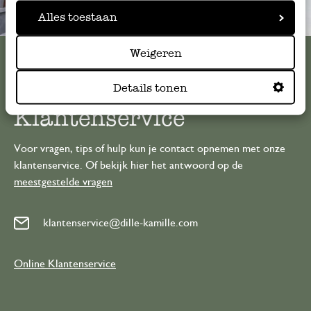
Alles toestaan
Altijd in de buurt
Bekijk alle 62 winkels
Weigeren
Details tonen
Klantenservice
Voor vragen, tips of hulp kun je contact opnemen met onze
klantenservice. Of bekijk hier het antwoord op de
meestgestelde vragen
klantenservice@dille-kamille.com
Online Klantenservice