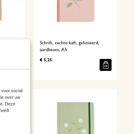
-
Schrift, zachte kaft, gelinieerd,
18 cm
aardbeien, A5
€ 5,25
 voor social
ie over uw
se. Deze
heeft