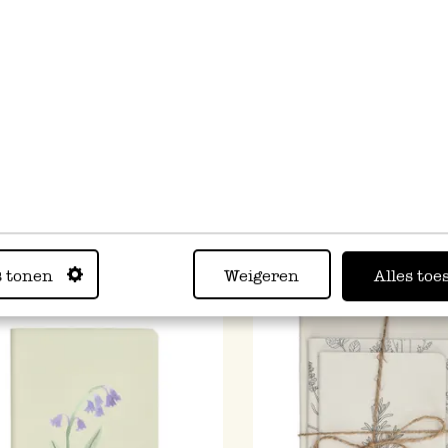
ieboekje, blanco niet-
Schrift, zachte kaft, gelini
ieerd papier, 21,5 x 15 cm
fruit, A4
5
€ 7,95
s tonen
Weigeren
Alles toe