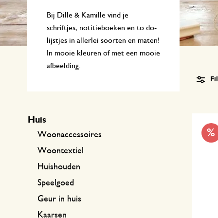
Keukentextiel
Kaarsen
Zoetwaren
Cadeaubonnen
Bij Dille & Kamille vind je
Tafeltextiel
Kaarsenhouders
schriftjes, notitieboeken en to do-
lijstjes in allerlei soorten en maten!
Thee accessoires
Manden
In mooie kleuren of met een mooie
Koffie accessoires
Schrijven & hobby
afbeelding.
Fi
Bestek
Tassen
Internationale keukens
Boeken
Huis
%
Woonaccessoires
Woontextiel
Huishouden
Speelgoed
Geur in huis
Kaarsen