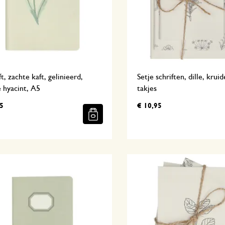
ft, zachte kaft, gelinieerd,
Setje schriften, dille, krui
 hyacint, A5
takjes
5
€ 10,95