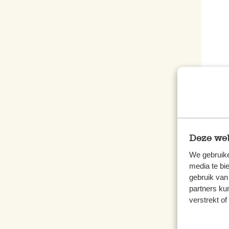
Noti
€ 5,9
Deze web
We gebruike
media te bi
gebruik van
partners ku
verstrekt o