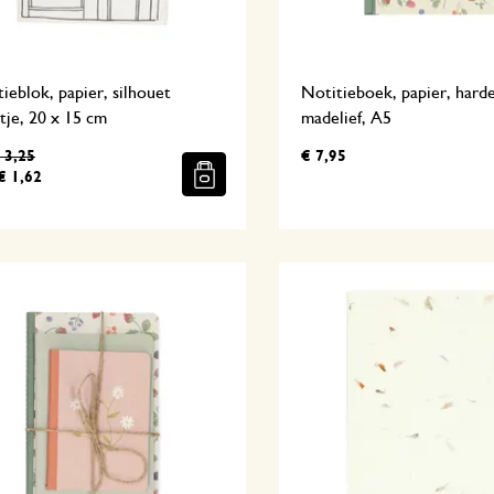
ieblok, papier, silhouet
Notitieboek, papier, harde
tje, 20 x 15 cm
madelief, A5
 3,25
€ 7,95
€ 1,62