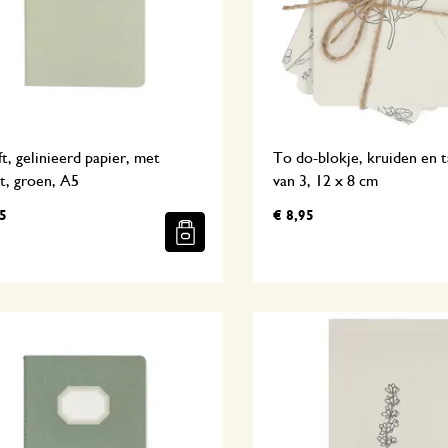
ft, gelinieerd papier, met
To do-blokje, kruiden en t
t, groen, A5
van 3, 12 x 8 cm
5
€ 8,95