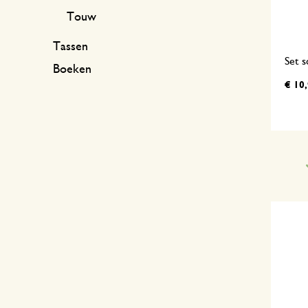
Touw
Tassen
Set s
Boeken
€ 10