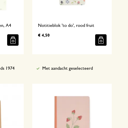
en, A4
Notitieblok 'to do', rood fruit
€ 4,50
nds 1974
Met aandacht geselecteerd