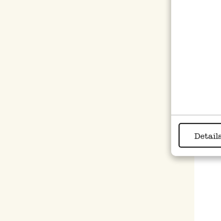
Notit
gelin
€ 4,9
Detail