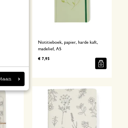
eerd, rood
Notitieboek, papier, harde kaft,
madelief, A5
€ 7,95
staan