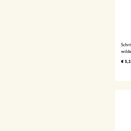
Schri
wilde
€ 5,2