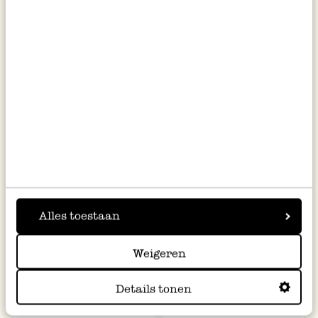
Zeeppomp met 2 houders,
Stapelbak, bamboe, nr 7
aardewerk en rvs, beige spikkel
€ 12,95
€ 17,95
Alles toestaan
Weigeren
Details tonen
Potje, bruin glas 15 ml
Badmat, bamboe