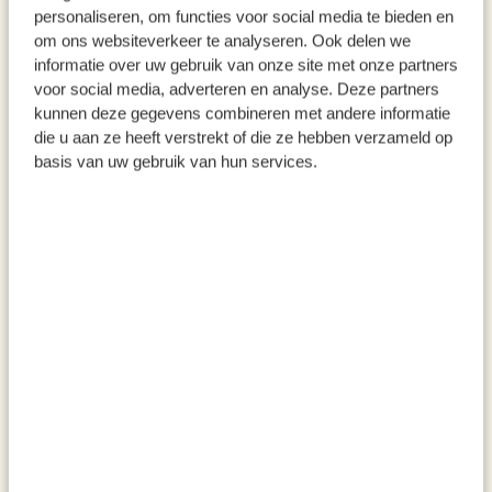
personaliseren, om functies voor social media te bieden en
%
om ons websiteverkeer te analyseren. Ook delen we
informatie over uw gebruik van onze site met onze partners
voor social media, adverteren en analyse. Deze partners
kunnen deze gegevens combineren met andere informatie
die u aan ze heeft verstrekt of die ze hebben verzameld op
basis van uw gebruik van hun services.
Massageroller, voeten,
Bakje + deksel, beige spikkel,
beukenhout
keramiek en bamboe
€ 16,95
€ 8,95
Van
€ 4,47
Voor