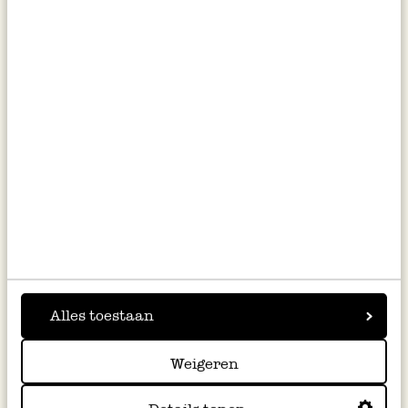
Kiemgroente, biologisch,
Zinken emmer met
tuinkers, 50 g
beukenhouten handvat, 10 liter
€ 3,25
€ 11,95
€ 65,00 / kg
Nieuw
Alles toestaan
Weigeren
Gieter, zink, naturel, 2 liter
Strooidoosje bloemenmix voor
vlinders, biologisch, 15 m2