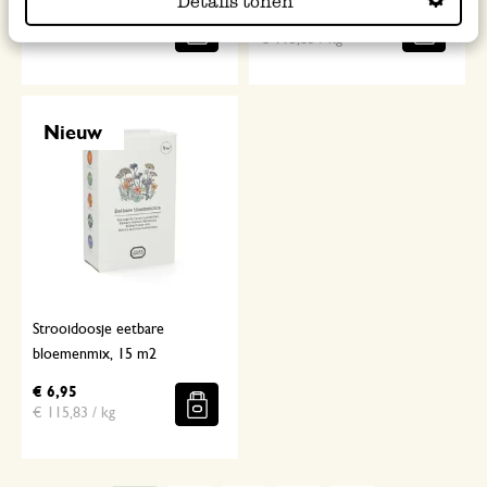
Details tonen
€ 12,95
€ 6,95
€ 115,83 / kg
Nieuw
Strooidoosje eetbare
bloemenmix, 15 m2
€ 6,95
€ 115,83 / kg