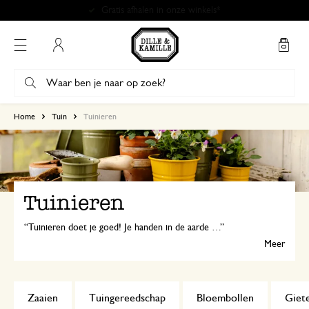
Mijn account
Home
Tuin
Tuinieren
Tuinieren
Tuinieren doet je goed! Je handen in de aarde en zien hoe alles groeit en bloeit… De dingen die ertoe doen.
Meer
Zaaien
Tuingereedschap
Bloembollen
Giet