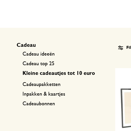
Keukentextiel
Kaarsen
Zoetwaren
Cadeaubonnen
Tafeltextiel
Kaarsenhouders
Thee accessoires
Manden
Koffie accessoires
Schrijven & hobby
Cadeau
Fi
Cadeau ideeën
Bestek
Tassen
Cadeau top 25
Kleine cadeautjes tot 10 euro
Internationale keukens
Boeken
Cadeaupakketten
Inpakken & kaartjes
Cadeaubonnen