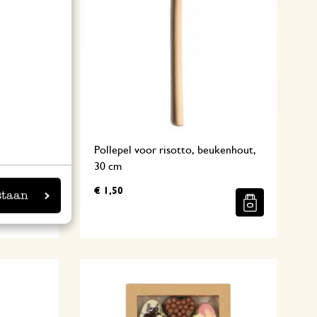
cm
Pollepel voor risotto, beukenhout,
30 cm
€ 1,50
staan