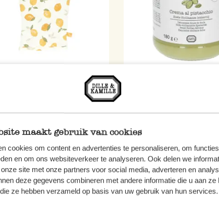
want, bio-katoen, citroenen
Pistache crème, 180 gram
 14 cm
0
€ 8,95
site maakt gebruik van cookies
€ 49,72 / kg
n cookies om content en advertenties te personaliseren, om functies
eden en om ons websiteverkeer te analyseren. Ook delen we informat
 onze site met onze partners voor social media, adverteren en analy
nnen deze gegevens combineren met andere informatie die u aan ze 
f die ze hebben verzameld op basis van uw gebruik van hun services.