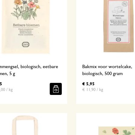
mengsel, biologisch, eetbare
Bakmix voor wortelcake,
men, 5 g
biologisch, 500 gram
5
€ 5,95
,00 / kg
€ 11,90 / kg