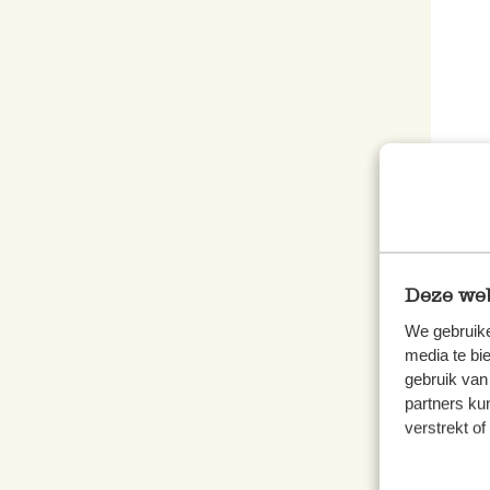
Oven
32 x
€ 5,5
Deze web
We gebruike
media te bi
gebruik van
partners ku
verstrekt o