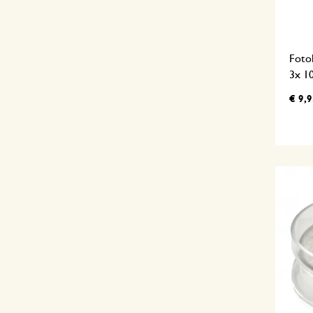
Fotol
3x 1
€ 9,9