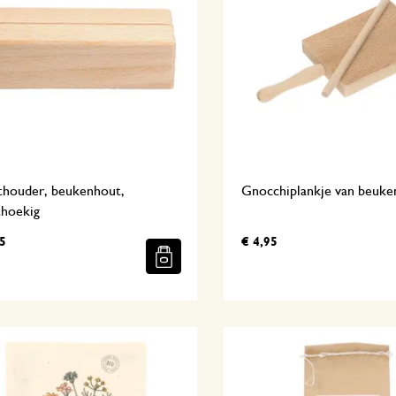
thouder, beukenhout,
Gnocchiplankje van beuke
thoekig
5
€ 4,95