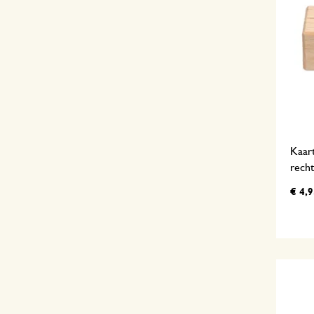
Kaar
rech
€ 4,9