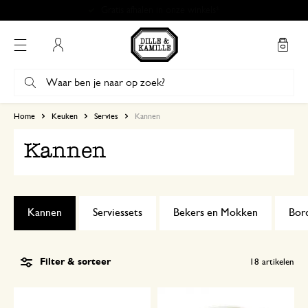
Gratis afhalen in onze winkels*
Mijn account
Home
Keuken
Servies
Kannen
Kannen
Kannen
Serviessets
Bekers en Mokken
Bor
Filter & sorteer
18
artikelen