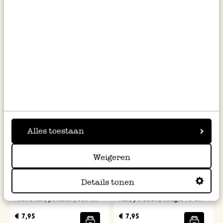
Kan, porselein, 1,1 liter
Kan, steengoed, viooltjes, 1,75
liter
€ 14,95
€ 29,95
Alles toestaan
Weigeren
Details tonen
Kleine kan, porselein, 500 ml
Kan, porselein, hoogte 13 cm
€ 7,95
€ 7,95