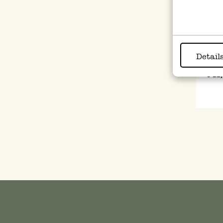
Badma
Detail
50 x
€ 22