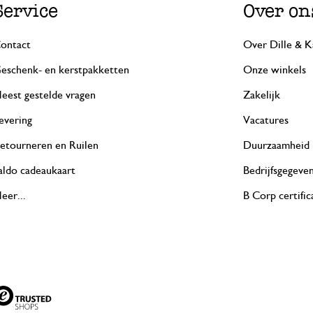
Service
Over on
ontact
Over Dille & K
eschenk- en kerstpakketten
Onze winkels
eest gestelde vragen
Zakelijk
evering
Vacatures
etourneren en Ruilen
Duurzaamheid
aldo cadeaukaart
Bedrijfsgegeve
eer...
B Corp certific