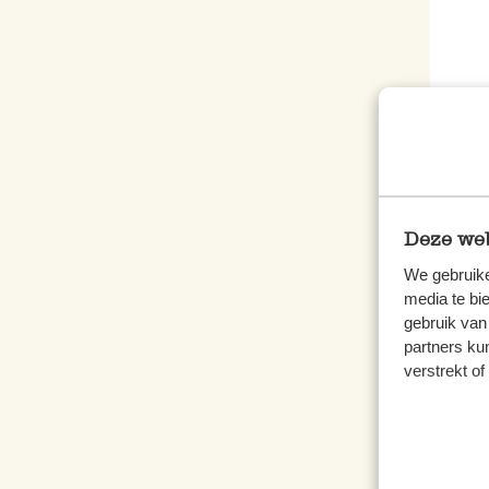
Badm
Licht
€ 22
Deze web
We gebruike
media te bi
gebruik van
partners ku
verstrekt o