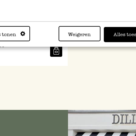
t, recycled katoen, terraroze,
s tonen
Weigeren
Alles toe
 80 cm
,95