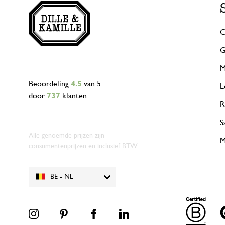
C
G
M
Beoordeling
4.5
van 5
L
door
737
klanten
R
S
Alle genoemde prijzen zijn
M
consumentenprijzen en inclusief BTW.
BE - NL