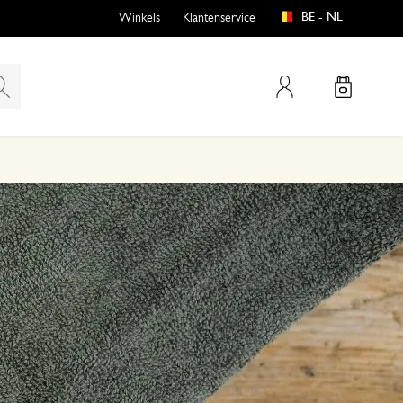
BE - NL
Winkels
Klantenservice
Mijn account
emen
buiten?
n
en