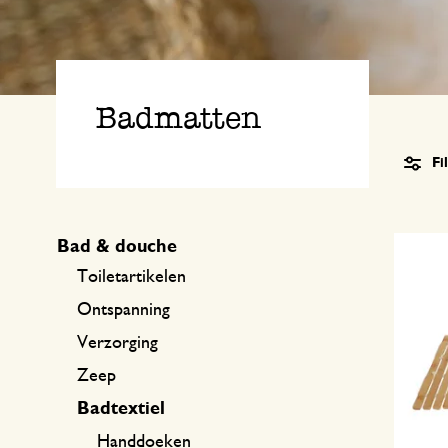
Keukentextiel
Kaarsen
Zoetwaren
Cadeaubonnen
Tafeltextiel
Kaarsenhouders
Thee accessoires
Manden
Badmatten
Koffie accessoires
Schrijven & hobby
Fi
Bestek
Tassen
Bad & douche
Internationale keukens
Boeken
Toiletartikelen
Ontspanning
Verzorging
Zeep
Badtextiel
Handdoeken