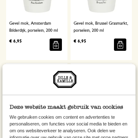
Gevel mok, Amsterdam
Gevel mok, Brussel Grasmarkt,
Bilderdijk, porselein, 200 ml
porselein, 200 ml
€ 6,95
€ 6,95
Deze website maakt gebruik van cookies
We gebruiken cookies om content en advertenties te
personaliseren, om functies voor social media te bieden en
Gevel mok, Brugge, porselein,
Gevel mok, Arnhem, porselein,
om ons websiteverkeer te analyseren. Ook delen we
200 ml
200 ml
informatie over uw gebruik van onze site met onze partners