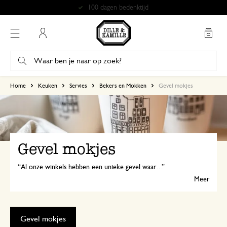
Gratis afhalen in onze winkels*
Mijn account
Home
Keuken
Servies
Bekers en Mokken
Gevel mokjes
Gevel mokjes
Al onze winkels hebben een unieke gevel waar we trots op zijn. Om te vieren dat we 50 jaar bestaan, heeft elke Dille & Kamille nu een eigen mok met geveltje. Voor alle Dille-fans!
Meer
Gevel mokjes