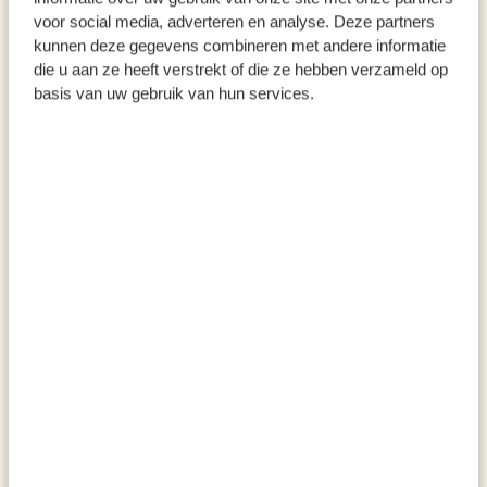
voor social media, adverteren en analyse. Deze partners
€ 6,95
€ 6,95
kunnen deze gegevens combineren met andere informatie
die u aan ze heeft verstrekt of die ze hebben verzameld op
basis van uw gebruik van hun services.
Gevel mok, Nijmegen,
Gevel mok, Gouda, porselein,
porselein, 200 ml
200 ml
€ 6,95
€ 6,95