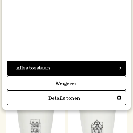
Gevel mok, Keulen, porselein,
Gevel mok, Leeuwarden,
Alles toestaan
200 ml
porselein, 200 ml
€ 6,95
€ 6,95
Weigeren
Details tonen