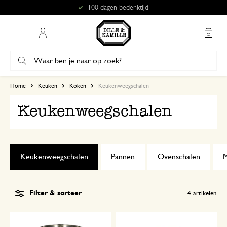
100 dagen bedenktijd
Mijn account
Home
Keuken
Koken
Keukenweegschalen
Keukenweegschalen
Keukenweegschalen
Pannen
Ovenschalen
M
Filter & sorteer
4
artikelen