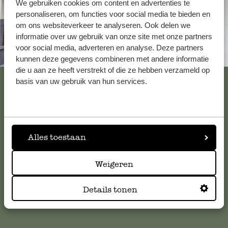
We gebruiken cookies om content en advertenties te
personaliseren, om functies voor social media te bieden en
om ons websiteverkeer te analyseren. Ook delen we
informatie over uw gebruik van onze site met onze partners
voor social media, adverteren en analyse. Deze partners
Altijd in de buurt
kunnen deze gegevens combineren met andere informatie
die u aan ze heeft verstrekt of die ze hebben verzameld op
Bekijk alle 62 winkels
basis van uw gebruik van hun services.
Klantenservice
Alles toestaan
Voor vragen, tips of hulp kun je contact opnemen met onze
klantenservice. Of bekijk hier het antwoord op de
Weigeren
meestgestelde vragen
Details tonen
klantenservice@dille-kamille.com