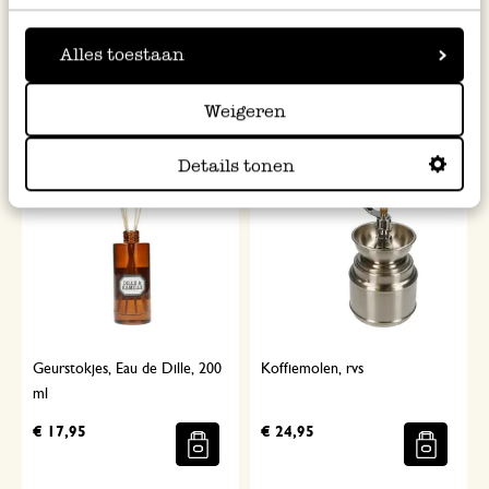
38,5 x 29,5 cm
Alles toestaan
€ 14,95
€ 19,95
Weigeren
Details tonen
Geurstokjes, Eau de Dille, 200
Koffiemolen, rvs
ml
€ 17,95
€ 24,95