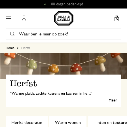
Gratis afhalen in onze winkels*
Mijn account
Home
Herfst
Herfst
Warme plaids, zachte kussens en kaarsen in herfsttinten zorgen voor extra gezelligheid thuis. Comfortfood, zelfgebakken lekkernijen met peren en een rijkgevulde borrelplank maken elk moment speciaal. Het is herfst, tijd om thuis te genieten!
Meer
Herfst decoratie
Warm wonen
Tinten en textur