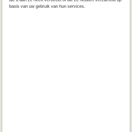
basis van uw gebruik van hun services.
Deegsnijder, roestvrij staal
Theezeefje met greepjes, laser,
rvs
€ 6,95
€ 6,95
Snij-/ kaasplank, acaciahout,
Bolgamand, laag