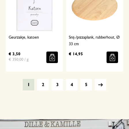
Geurzakje, katoen
Snij-/pizzaplank, rubberhout, Ø
33 cm
€ 3,50
€ 14,95
€ 350,00 / g
1
2
3
4
5