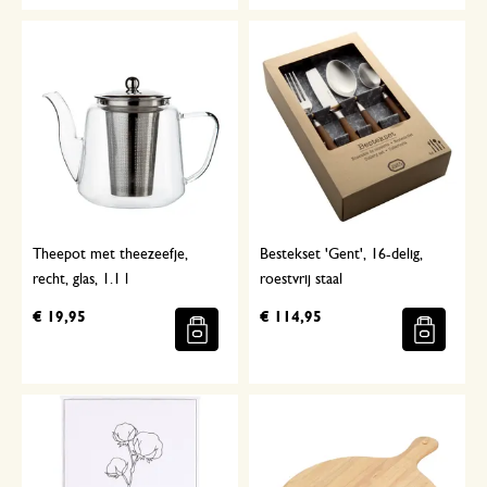
Theepot met theezeefje,
Bestekset 'Gent', 16-delig,
recht, glas, 1.1 l
roestvrij staal
€ 19,95
€ 114,95