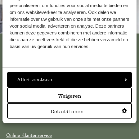
personaliseren, om functies voor social media te bieden en
om ons websiteverkeer te analyseren. Ook delen we
informatie over uw gebruik van onze site met onze partners
voor social media, adverteren en analyse. Deze partners
Altijd in de buurt
kunnen deze gegevens combineren met andere informatie
die u aan ze heeft verstrekt of die ze hebben verzameld op
Bekijk alle 62 winkels
basis van uw gebruik van hun services.
Klantenservice
Alles toestaan
Voor vragen, tips of hulp kun je contact opnemen met onze
klantenservice. Of bekijk hier het antwoord op de
Weigeren
meestgestelde vragen
Details tonen
klantenservice@dille-kamille.com
Online Klantenservice