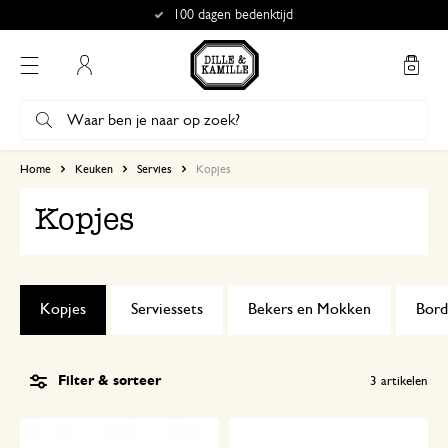
100 dagen bedenktijd
Mijn account
Home
Keuken
Servies
Kopjes
Kopjes
Kopjes
Serviessets
Bekers en Mokken
Bord
Filter & sorteer
3
artikelen