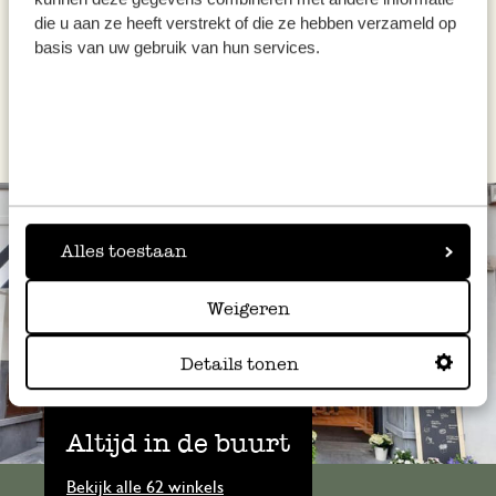
die u aan ze heeft verstrekt of die ze hebben verzameld op
Niet op voorraad
basis van uw gebruik van hun services.
Alles toestaan
Weigeren
Details tonen
Altijd in de buurt
Bekijk alle 62 winkels