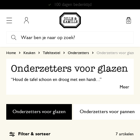
100 dagen bedenktijd
Mijn account
Home
Keuken
Tafeltextiel
Onderzetters
Onderzetters voor glazen
Onderzetters voor glazen
Houd de tafel schoon en droog met een handige onderzetter voor glazen. Zo geniet je van een heerlijke kop thee of koud glas limonade én bescherm je je tafel tegen hitte en waterkringen.
Meer
Onderzetters voor glazen
Onderzetters voor pannen
Filter & sorteer
7
artikelen