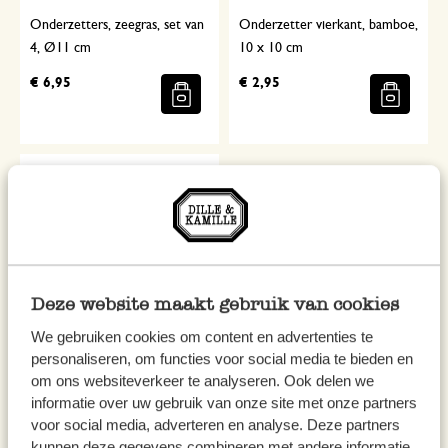
Onderzetters, zeegras, set van
Onderzetter vierkant, bamboe,
4, Ø11 cm
10 x 10 cm
€ 6,95
€ 2,95
Deze website maakt gebruik van cookies
We gebruiken cookies om content en advertenties te
personaliseren, om functies voor social media te bieden en
Onderzetter rond, rubberhout,
om ons websiteverkeer te analyseren. Ook delen we
Ø 9,5 cm
informatie over uw gebruik van onze site met onze partners
voor social media, adverteren en analyse. Deze partners
€ 2,50
kunnen deze gegevens combineren met andere informatie