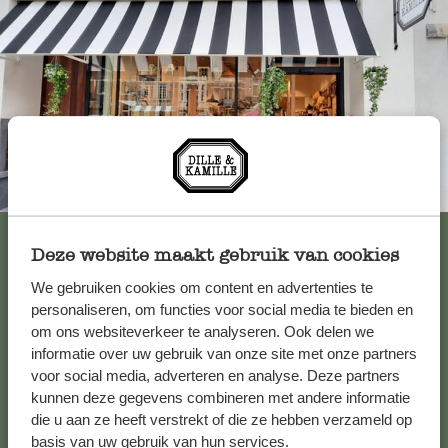
Altijd in de buurt
Bekijk alle 62 winkels
Deze website maakt gebruik van cookies
We gebruiken cookies om content en advertenties te
personaliseren, om functies voor social media te bieden en
Klantenservice
om ons websiteverkeer te analyseren. Ook delen we
informatie over uw gebruik van onze site met onze partners
Voor vragen, tips of hulp kun je contact opnemen met onze
voor social media, adverteren en analyse. Deze partners
kunnen deze gegevens combineren met andere informatie
klantenservice. Of bekijk hier het antwoord op de
die u aan ze heeft verstrekt of die ze hebben verzameld op
meestgestelde vragen
basis van uw gebruik van hun services.