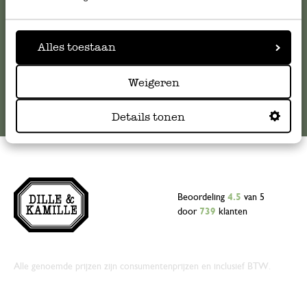
klantenservice@dille-kamille.com
Alles toestaan
Online Klantenservice
Weigeren
Details tonen
Beoordeling
4.5
van 5
door
739
klanten
Alle genoemde prijzen zijn consumentenprijzen en inclusief BTW.