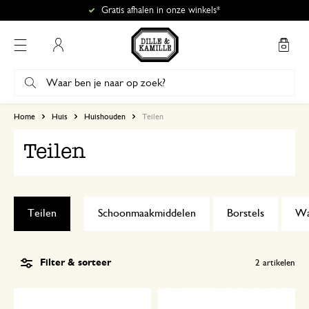
Gratis afhalen in onze winkels*
Mijn account
Home
Huis
Huishouden
Teilen
Teilen
Teilen
Schoonmaakmiddelen
Borstels
Wa
Filter & sorteer
2
artikelen