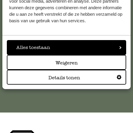
voor social media, adverteren en analyse. Deze partners
kunnen deze gegevens combineren met andere informatie
die u aan ze heeft verstrekt of die ze hebben verzameld op
Klantenservice
basis van uw gebruik van hun services.
Voor vragen, tips of hulp kun je contact opnemen met onze
klantenservice. Of bekijk hier het antwoord op de
meestgestelde vragen
Alles toestaan
Weigeren
klantenservice@dille-kamille.com
Details tonen
Online Klantenservice