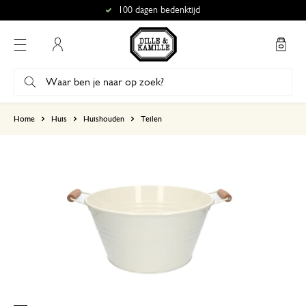
100 dagen bedenktijd
Mijn account
gebaseerd op 1 beoordeling
Home
Huis
Huishouden
Teilen
5
4
3
2
1
29 augustus 2024
Enkel een score, geen toelichting gege