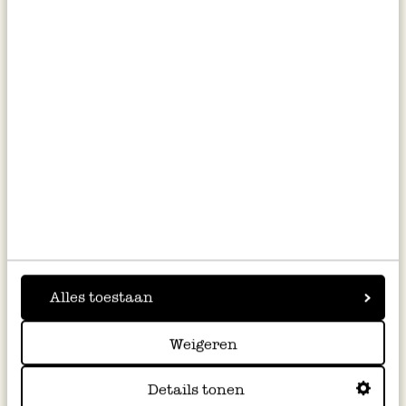
Citroenextract, 60 ml
Bakmix appeltaart, biologisch,
500 gram
€ 7,95
€ 5,95
Alles toestaan
€ 132,50 / l
€ 11,90 / kg
Weigeren
Details tonen