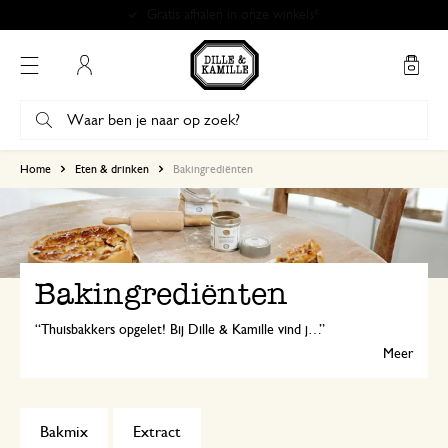
Gratis afhalen in onze winkels*
Mijn account
Home
Eten & drinken
Bakingrediënten
Bakingrediënten
Thuisbakkers opgelet! Bij Dille & Kamille vind je bijzondere bakmixen, voor brood, koekjes of crumble, en extracten die smaak geven aan al je baksels.
Meer
Bakmix
Extract