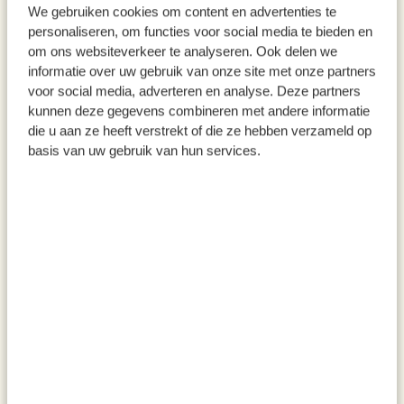
We gebruiken cookies om content en advertenties te
biologisch, 500 gram
havermoutkoekjes, biologisch,
personaliseren, om functies voor social media te bieden en
400 gr
om ons websiteverkeer te analyseren. Ook delen we
€ 5,95
€ 5,95
informatie over uw gebruik van onze site met onze partners
€ 11,90 / kg
€ 14,88 / kg
voor social media, adverteren en analyse. Deze partners
kunnen deze gegevens combineren met andere informatie
die u aan ze heeft verstrekt of die ze hebben verzameld op
basis van uw gebruik van hun services.
Appeltaartkruiden, biologisch,
Meel voor pasta, biologisch,
blikje, 35 g
500 gram
€ 4,95
€ 3,95
€ 141,43 / kg
€ 7,90 / kg