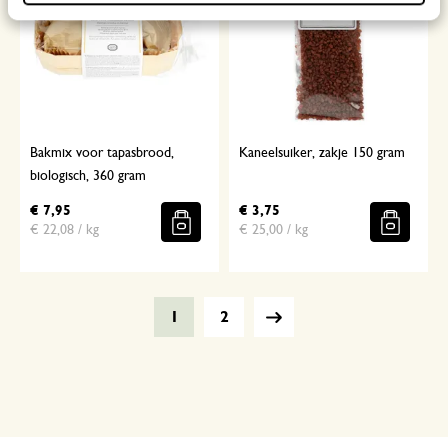
Bakmix voor tapasbrood,
Kaneelsuiker, zakje 150 gram
biologisch, 360 gram
€ 7,95
€ 3,75
€ 22,08 / kg
€ 25,00 / kg
1
2