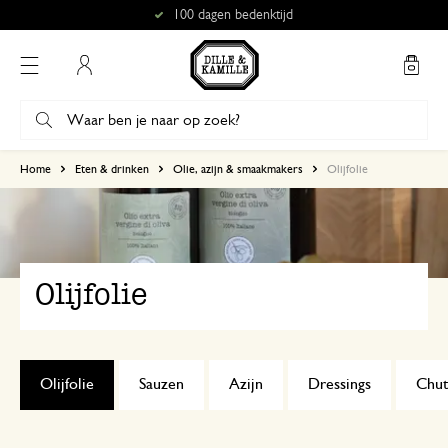
100 dagen bedenktijd
Mijn account
Home
Eten & drinken
Olie, azijn & smaakmakers
Olijfolie
Olijfolie
Olijfolie
Sauzen
Azijn
Dressings
Chut