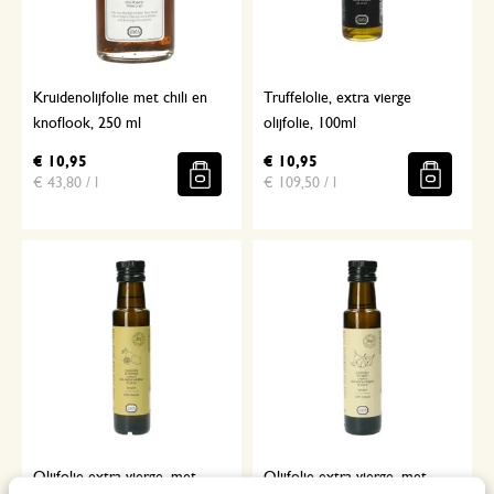
Kruidenolijfolie met chili en
Truffelolie, extra vierge
knoflook, 250 ml
olijfolie, 100ml
€ 10,95
€ 10,95
€ 43,80 / l
€ 109,50 / l
Olijfolie extra vierge, met
Olijfolie extra vierge, met