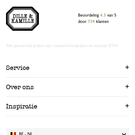
Beoordeling
4.5
van 5
door
739
klanten
Alle genoemde prijzen zijn consumentenprijzen en inclusief BTW.
Service
Over ons
Inspiratie
BE - NL