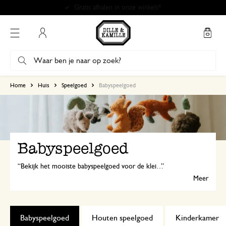
Gratis afhalen in onze winkels*
Mijn account
Home
Huis
Speelgoed
Babyspeelgoed
Babyspeelgoed
Bekijk het mooiste babyspeelgoed voor de kleintjes. Van prachtig houten babyspeelgoed tot zachte stoffen speeltjes en fijne kartonboekjes; voor elke ontwikkelfase en speelmoment vind je het juiste speelgoed voor baby's.
Meer
Babyspeelgoed
Houten speelgoed
Kinderkamer