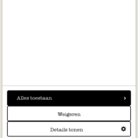
Tikiri bad- en bijtspeeltje met
Vingerpopje leeuw
rammelaar - eekhoorn
€ 14,95
€ 4,50
Niet online, bekijk
winkelvoorraad
Alles toestaan
%
%
Weigeren
Details tonen