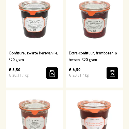
Confiture, zwarte kers/vanille,
Extra-confituur, frambozen &
320 gram
bessen, 320 gram
€ 6,50
€ 6,50
€ 20,31 / kg
€ 20,31 / kg