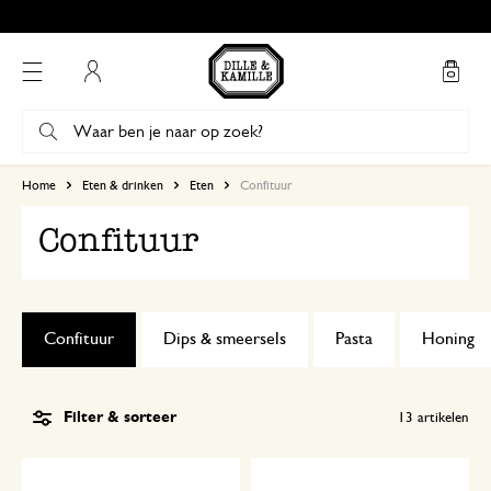
Gratis afhalen in onze winkels*
Mijn account
Home
Eten & drinken
Eten
Confituur
Confituur
Confituur
Dips & smeersels
Pasta
Honing
Filter & sorteer
13
artikelen