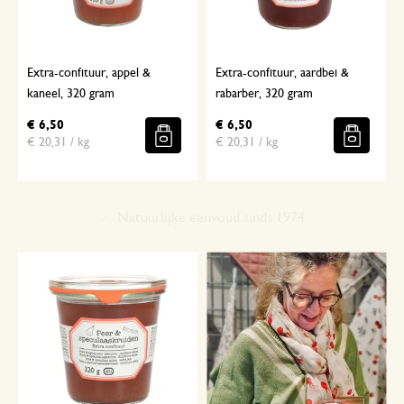
Extra-confituur, appel &
Extra-confituur, aardbei &
kaneel, 320 gram
rabarber, 320 gram
€ 6,50
€ 6,50
€ 20,31 / kg
€ 20,31 / kg
Met aandacht geselecteerd