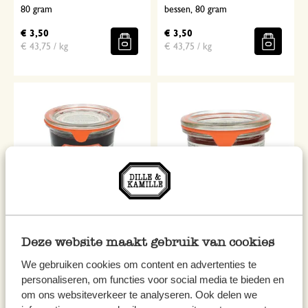
80 gram
bessen, 80 gram
€ 3,50
€ 3,50
€ 43,75 / kg
€ 43,75 / kg
Extra-confituur, blauwe bessen,
Extra-confituur, aardbei &
Deze website maakt gebruik van cookies
320 gram
rabarber, 80 gram
We gebruiken cookies om content en advertenties te
€ 6,50
€ 3,50
personaliseren, om functies voor social media te bieden en
€ 20,31 / kg
€ 43,75 / kg
om ons websiteverkeer te analyseren. Ook delen we