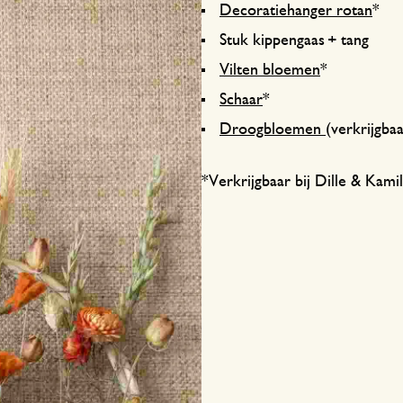
Welke maat tafelkleed?
Voorkom slakken
Decoratiehanger rotan
*
Onderhoudstips
Stuk kippengaas + tang
Vilten bloemen
*
Schaar
*
Droogbloemen
(verkrijgba
*Verkrijgbaar bij Dille & Kamil