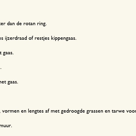
er dan de rotan ring.
es ijzerdraad of restjes kippengaas.
t gaas.
s.
het gaas.
, vormen en lengtes af met gedroogde grassen en tarwe voor
 muur.