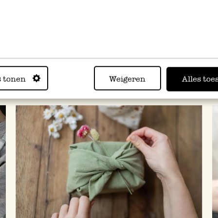
6,95
 3,47
s tonen
Weigeren
Alles toe