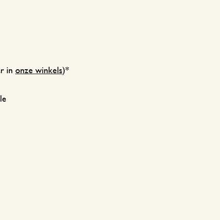
ar in
onze winkels
)*
le