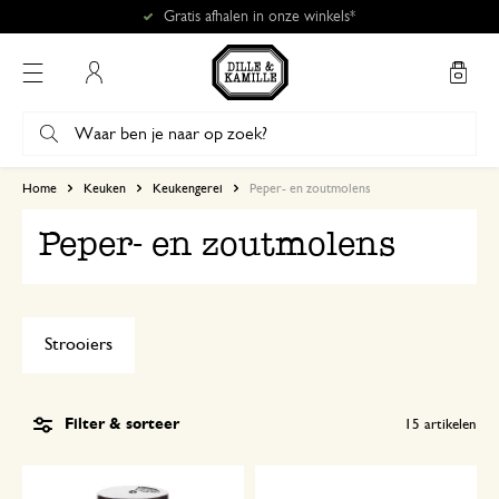
Gratis afhalen in onze winkels*
Mijn account
Home
Keuken
Keukengerei
Peper- en zoutmolens
Peper- en zoutmolens
Strooiers
Filter & sorteer
15
artikelen