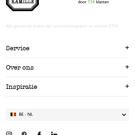
door
739
klanten
Alle genoemde prijzen zijn consumentenprijzen en inclusief BTW.
Service
Over ons
Inspiratie
BE - NL