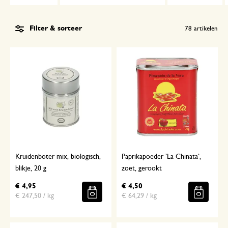
Filter & sorteer
78
artikelen
Kruidenboter mix, biologisch,
Paprikapoeder ’La Chinata’,
blikje, 20 g
zoet, gerookt
€ 4,95
€ 4,50
€ 247,50 / kg
€ 64,29 / kg