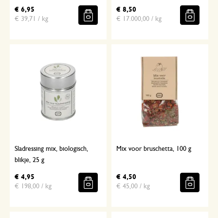
€ 6,95
€ 8,50
€ 39,71 / kg
€ 17.000,00 / kg
Sladressing mix, biologisch,
Mix voor bruschetta, 100 g
blikje, 25 g
€ 4,95
€ 4,50
€ 198,00 / kg
€ 45,00 / kg