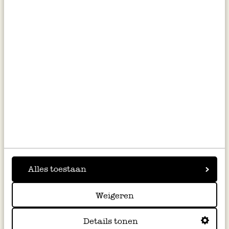
Fleur de sel Chili, biologisch,
Fleur de sel rozemarijn,
70 gram
biologisch, 70 gram
€ 6,95
€ 6,95
€ 99,29 / kg
€ 99,29 / kg
Alles toestaan
Weigeren
Details tonen