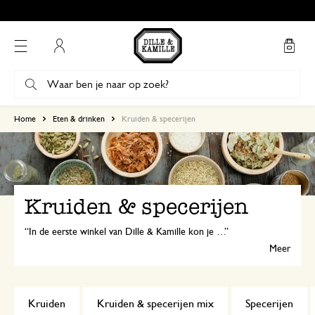
Mijn account
Home
Eten & drinken
Kruiden & specerijen
Kruiden & specerijen
In de eerste winkel van Dille & Kamille kon je al terecht voor de lekkerste kruiden en specerijen. En nu nog steeds: ontdek zelf ons ruime assortiment!
Meer
Kruiden
Kruiden & specerijen mix
Specerijen