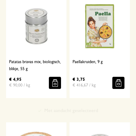
Patatas bravas mix, biologisch,
Paellakruiden, 9 g
blikje, 55 g
€ 4,95
€ 3,75
€ 90,00 / kg
€ 416,67 / kg
Met aandacht geselecteerd