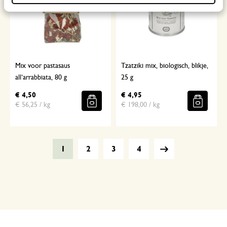
Mix voor pastasaus
Tzatziki mix, biologisch, blikje,
all‘arrabbiata, 80 g
25 g
€ 4,50
€ 4,95
€ 56,25 / kg
€ 198,00 / kg
1
2
3
4