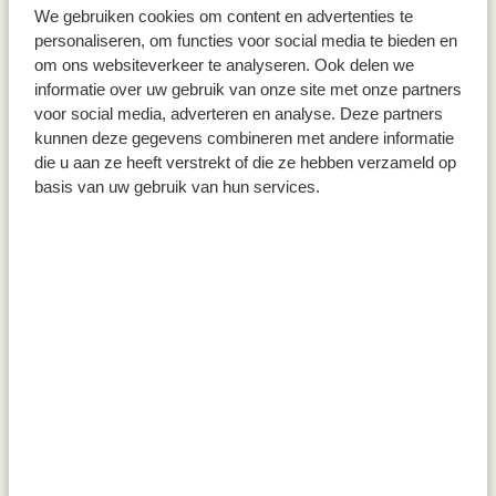
We gebruiken cookies om content en advertenties te
55 g
35 g
personaliseren, om functies voor social media te bieden en
€ 4,50
€ 4,95
om ons websiteverkeer te analyseren. Ook delen we
€ 81,82 / kg
€ 141,43 / kg
informatie over uw gebruik van onze site met onze partners
voor social media, adverteren en analyse. Deze partners
kunnen deze gegevens combineren met andere informatie
die u aan ze heeft verstrekt of die ze hebben verzameld op
basis van uw gebruik van hun services.
Mix voor geroosterde
Smoothie/chai latte mix,
aardappels, 100 g
biologisch, blikje, 40 g
€ 4,50
€ 4,95
€ 45,00 / kg
€ 123,75 / kg