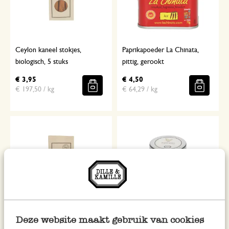
Ceylon kaneel stokjes,
Paprikapoeder La Chinata,
biologisch, 5 stuks
pittig, gerookt
€ 3,95
€ 4,50
€ 197,50 / kg
€ 64,29 / kg
Deze website maakt gebruik van cookies
Peperkorrels zwart, biologisch,
Kipkruiden, biologisch, blikje,