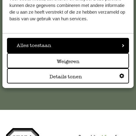
kunnen deze gegevens combineren met andere informatie
Klantenservice
die u aan ze heeft verstrekt of die ze hebben verzameld op
basis van uw gebruik van hun services.
Voor vragen, tips of hulp kun je contact opnemen met onze
klantenservice. Of bekijk hier het antwoord op de
meestgestelde vragen
Alles toestaan
klantenservice@dille-kamille.com
Weigeren
Details tonen
Online Klantenservice