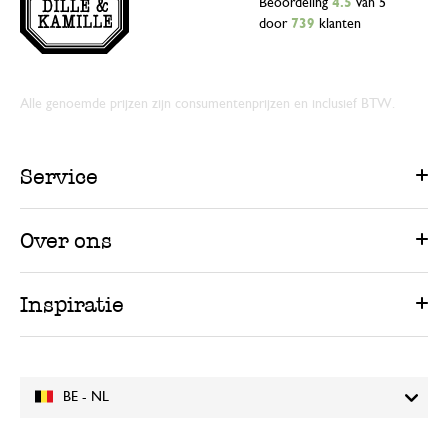
Beoordeling
4.5
van 5
door
739
klanten
Alle genoemde prijzen zijn consumentenprijzen en inclusief BTW.
Service
Over ons
Inspiratie
BE - NL