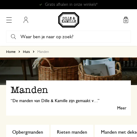
Gratis afhalen in onze winkels*
Mijn account
Home
Huis
Manden
Manden
De manden van Dille & Kamille zijn gemaakt van natuurlijke materialen als riet, bamboe en zeegras. Ideaal als opbergmand voor speelgoed, handdoeken en kleine spulletjes. Of zet er een mooie plant in!
Meer
Opbergmanden
Rieten manden
Manden met deks