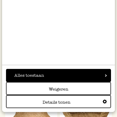
Ovaal mandje naturel, zeegras,
Bolgamand, Ø 37 cm
geel, 28 cm x 14 cm
€ 12,95
€ 39,95
Alles toestaan
Weigeren
Web Only
Details tonen