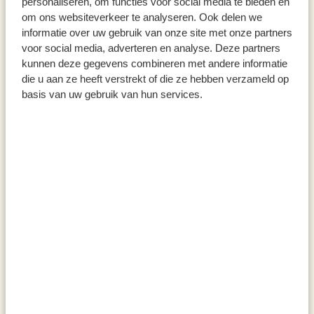
personaliseren, om functies voor social media te bieden en
om ons websiteverkeer te analyseren. Ook delen we
€ 59,95
€ 12,95
informatie over uw gebruik van onze site met onze partners
voor social media, adverteren en analyse. Deze partners
kunnen deze gegevens combineren met andere informatie
die u aan ze heeft verstrekt of die ze hebben verzameld op
basis van uw gebruik van hun services.
Schaal, zeegras, open, 2
Ovaal mandje naturel, zeegras,
handvatten, Ø40 X H10 cm
groen, 22 cm x 12 cm
€ 22,95
€ 11,95