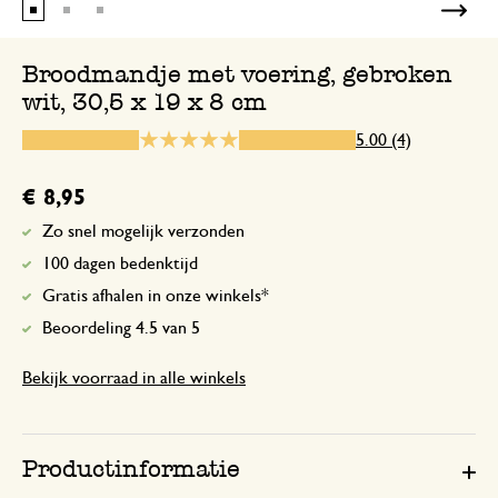
Broodmandje met voering, gebroken
wit, 30,5 x 19 x 8 cm
22 juni 2026
Enkel een score, geen toelichting gege
5.00 (4)
Produkt is zoals op de site te 
€ 8,95
Zo snel mogelijk verzonden
8 november 2023
100 dagen bedenktijd
Produkt is zoals op de site te zien was
Gratis afhalen in onze winkels*
Beoordeling 4.5 van 5
Bekijk voorraad in alle winkels
15 december 2025
Enkel een score, geen toelichting gege
Productinformatie