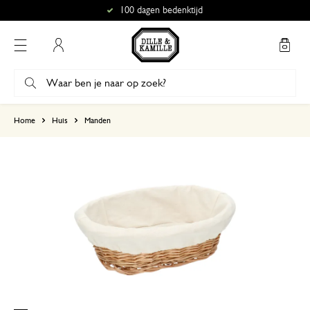
100 dagen bedenktijd
Mijn account
gebaseerd op 4 beoordelingen
Home
Huis
Manden
5
4
3
2
1
10 oktober 2025
Enkel een score, geen toelichting gege