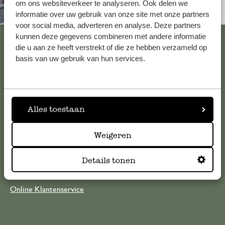
om ons websiteverkeer te analyseren. Ook delen we
Altijd in de buurt
informatie over uw gebruik van onze site met onze partners
voor social media, adverteren en analyse. Deze partners
Bekijk alle 62 winkels
kunnen deze gegevens combineren met andere informatie
die u aan ze heeft verstrekt of die ze hebben verzameld op
basis van uw gebruik van hun services.
Klantenservice
Voor vragen, tips of hulp kun je contact opnemen met onze
Alles toestaan
klantenservice. Of bekijk hier het antwoord op de
meestgestelde vragen
Weigeren
Details tonen
klantenservice@dille-kamille.com
Online Klantenservice