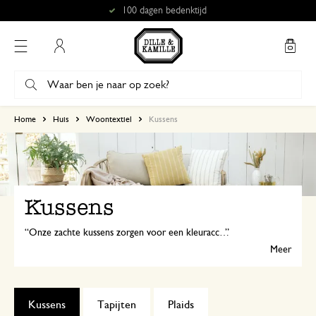
Gratis afhalen in onze winkels*
Mijn account
Home
Huis
Woontextiel
Kussens
Kussens
Onze zachte kussens zorgen voor een kleuraccent in verschillende ruimtes in je huis. Leg een paar kussens op de bank, of op je favoriete (tuin)stoel, of stapel ze op een mooi opgemaakt bed.
Meer
Kussens
Tapijten
Plaids