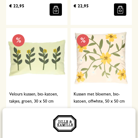
€ 22,95
€ 22,95
%
%
Velours kussen, bio-katoen,
Kussen met bloemen, bio-
takjes, groen, 30 x 50 cm
katoen, offwhite, 50 x 50 cm
€ 29,95
€ 31,95
Van
Van
€ 14,97
€ 15,97
Voor
Voor
Niet op voorraad
Binnenkort beschikbaar