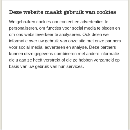
%
Deze website maakt gebruik van cookies
We gebruiken cookies om content en advertenties te
personaliseren, om functies voor social media te bieden en
om ons websiteverkeer te analyseren. Ook delen we
informatie over uw gebruik van onze site met onze partners
voor social media, adverteren en analyse. Deze partners
kunnen deze gegevens combineren met andere informatie
Velours kussen, bio-katoen,
die u aan ze heeft verstrekt of die ze hebben verzameld op
takjes, off white, 30 x 50 cm
basis van uw gebruik van hun services.
€ 29,95
Van
€ 14,97
Voor
Niet op voorraad