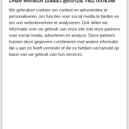
Deze website maakt gebruik van cookies
Stapelbak, bamboe, nr 1
Gieter, zink, offwhite, 0,9 l
We gebruiken cookies om content en advertenties te
€ 7,95
€ 9,95
Van
personaliseren, om functies voor social media te bieden en
€ 4,97
Voor
om ons websiteverkeer te analyseren. Ook delen we
informatie over uw gebruik van onze site met onze partners
voor social media, adverteren en analyse. Deze partners
kunnen deze gegevens combineren met andere informatie
die u aan ze heeft verstrekt of die ze hebben verzameld op
basis van uw gebruik van hun services.
Dienblad, bamboe, klein
Dienblad, emaille, lichtgeel/wit,
Ø30 cm
€ 5,95
€ 14,95