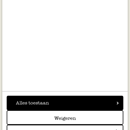
Fotolijstje, metaal, zwart, 20 x
Stekers voor jaarring, hout,
25 cm
bomen, set van 4
€ 9,95
€ 9,95
Alles toestaan
Weigeren