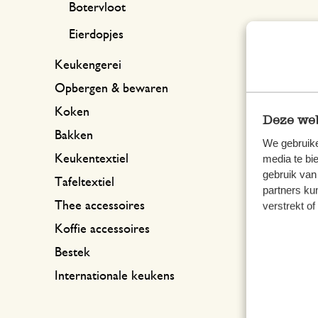
Botervloot
Eierdopjes
Keukengerei
Opbergen & bewaren
Koken
Deze web
Bakken
We gebruike
Keukentextiel
media te bi
gebruik van
Tafeltextiel
partners ku
Thee accessoires
verstrekt o
Koffie accessoires
Bestek
Internationale keukens