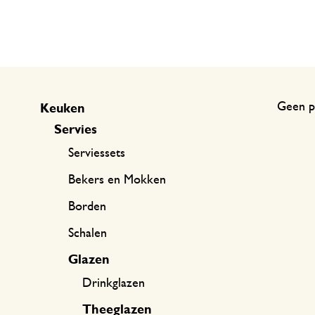
Keukentextiel
Kaarsen
Zoetwaren
Cadeaubonnen
Tafeltextiel
Kaarsenhouders
Thee accessoires
Manden
Koffie accessoires
Schrijven & hobby
Geen p
Keuken
Servies
Bestek
Tassen
Serviessets
Internationale keukens
Boeken
Bekers en Mokken
Borden
Schalen
Glazen
Drinkglazen
Theeglazen