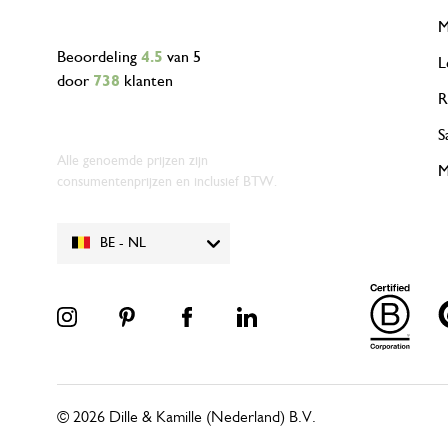
M
Beoordeling
4.5
van 5
L
door
738
klanten
R
S
Alle genoemde prijzen zijn
M
consumentenprijzen en inclusief BTW.
BE - NL
© 2026 Dille & Kamille (Nederland) B.V.