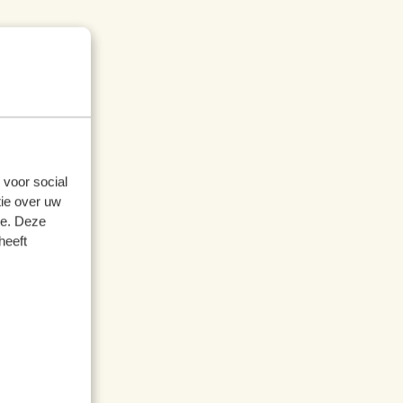
 voor social
ie over uw
se. Deze
heeft