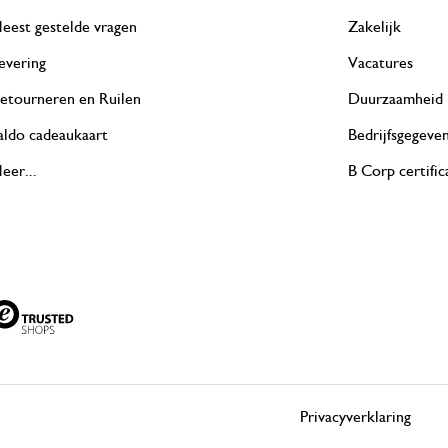
eest gestelde vragen
Zakelijk
evering
Vacatures
etourneren en Ruilen
Duurzaamheid
aldo cadeaukaart
Bedrijfsgegeve
eer...
B Corp certific
Privacyverklaring