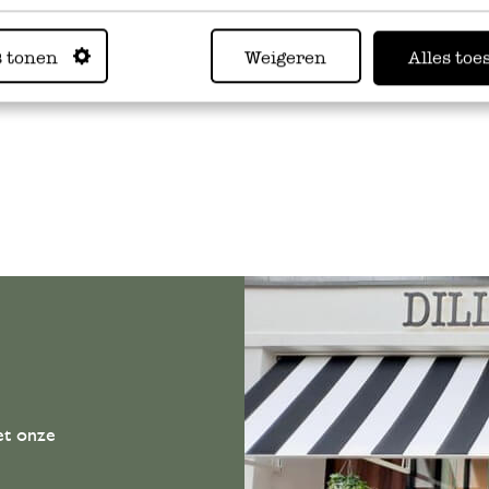
s tonen
Weigeren
Alles toe
et onze