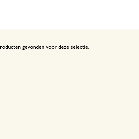
Welke maat tafelkleed?
Voorkom slakken
Onderhoudstips
roducten gevonden voor deze selectie.