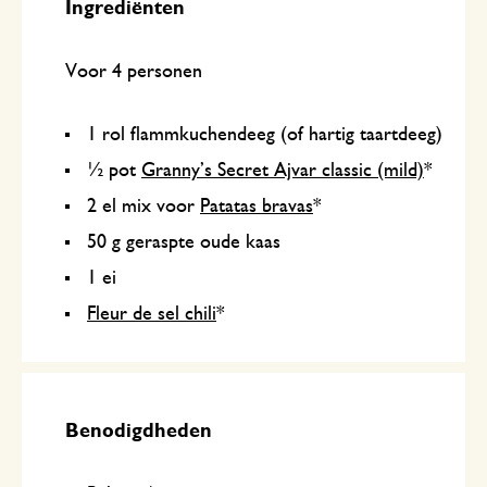
Ingrediënten
Voor 4 personen
1 rol flammkuchendeeg (of hartig taartdeeg)
½ pot
Granny’s Secret Ajvar classic (mild)
*
2 el mix voor
Patatas bravas
*
50 g geraspte oude kaas
1 ei
Fleur de sel chili
*
Benodigdheden