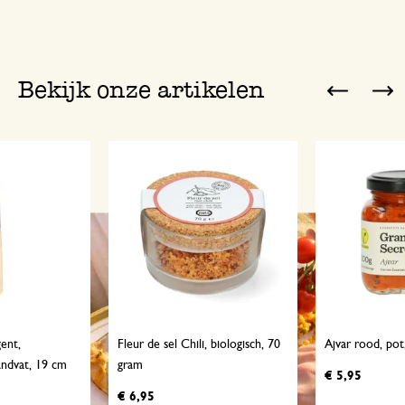
Bekijk onze artikelen
Previ
ent,
Fleur de sel Chili, biologisch, 70
Ajvar rood, pot
ndvat, 19 cm
gram
€ 5,95
€ 6,95