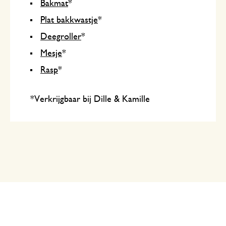
Bakmat
*
Plat bakkwastje
*
Deegroller
*
Mesje
*
Rasp
*
*Verkrijgbaar bij Dille & Kamille