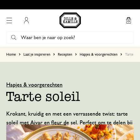
Gratis afhalen in onze winkels*
Mijn account
Home
Laat je inspireren
Recepten
Hapjes & voorgerechten
Tarte sole
Hapjes & voorgerechten
Tarte soleil
Krokant, kruidig en met een verrassende twist: tarte
soleil met Ajvar en fleur de sel. Perfect om te delen bij
de borrel of als lichte lunch.