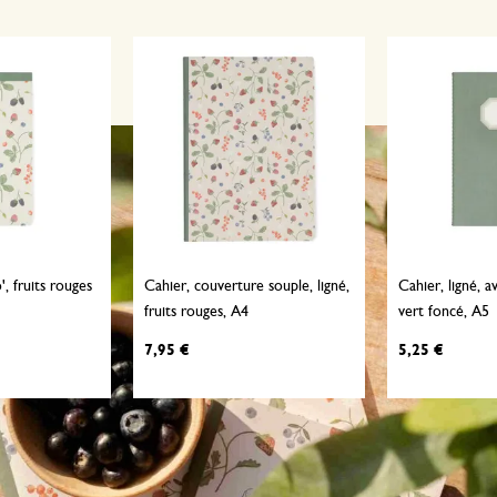
, fruits rouges
Cahier, couverture souple, ligné,
Cahier, ligné, a
fruits rouges, A4
vert foncé, A5
7,95 €
5,25 €