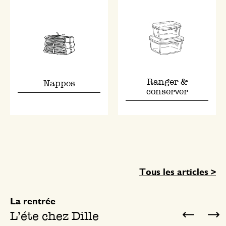
Ranger &
Nappes
conserver
Tous les articles >
La rentrée
L'éte chez Dille
Previ