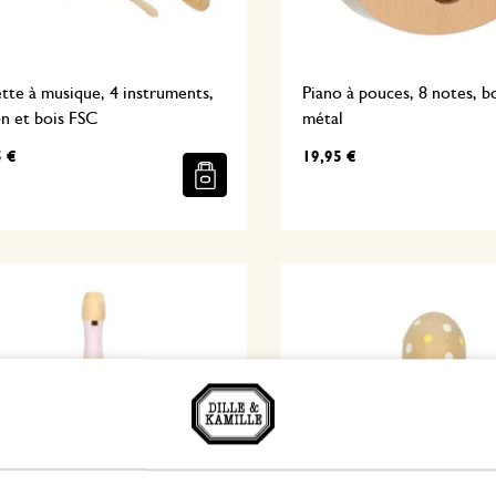
tte à musique, 4 instruments,
Piano à pouces, 8 notes, b
n et bois FSC
métal
5 €
19,95 €