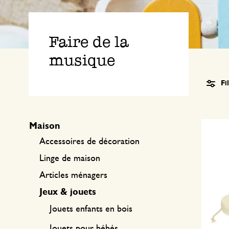
Textile de cuisine
Bougies
Confiserie
Linge de table
Bougeoirs
Faire de la
Accessoires pour le thé
Paniers
musique
Accessoires café
Papeterie & loisirs
Fi
Couverts
Sacs & cabas
Cuisines du monde
Maison
Accessoires de décoration
Linge de maison
Articles ménagers
Jeux & jouets
Jouets enfants en bois
Jouets pour bébés