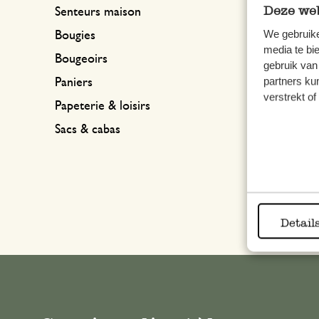
Deze web
Senteurs maison
We gebruike
Bougies
media te bi
Bougeoirs
Flûte
gebruik van
partners ku
Paniers
verstrekt o
6,95 
Papeterie & loisirs
Sacs & cabas
Detail