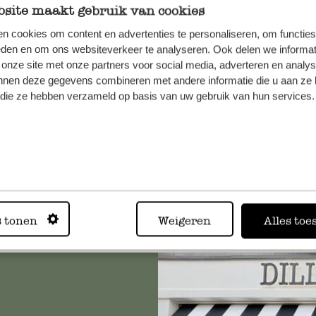
site maakt gebruik van cookies
n cookies om content en advertenties te personaliseren, om functies
eden en om ons websiteverkeer te analyseren. Ook delen we informat
 à bec, bois FSC, 30 cm
Maraca, bois FSC, mouche
 onze site met onze partners voor social media, adverteren en analy
jaunes
nnen deze gegevens combineren met andere informatie die u aan ze 
f die ze hebben verzameld op basis van uw gebruik van hun services.
€
4,95 €
s tonen
Weigeren
Alles toe