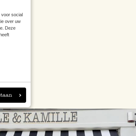
 voor social
ie over uw
té points
se. Deze
heeft
staan