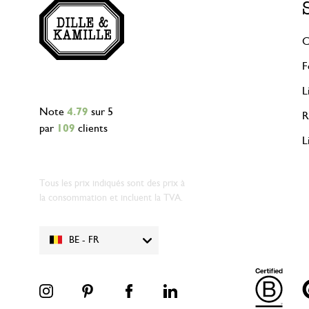
C
F
L
Note
4.79
sur 5
R
par
109
clients
L
Tous les prix indiqués sont des prix à
la consommation et incluent la TVA.
BE - FR