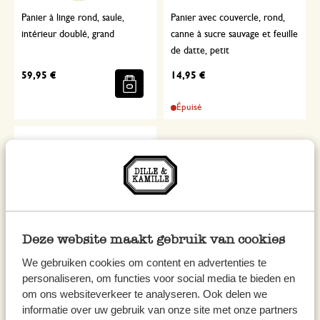
Panier à linge rond, saule,
Panier avec couvercle, rond,
intérieur doublé, grand
canne à sucre sauvage et feuille
de datte, petit
59,95 €
14,95 €
Épuisé
Deze website maakt gebruik van cookies
We gebruiken cookies om content en advertenties te
personaliseren, om functies voor social media te bieden en
Panier avec couvercle, rond,
om ons websiteverkeer te analyseren. Ook delen we
canne à sucre sauvage et feuille
informatie over uw gebruik van onze site met onze partners
de datte, moyen