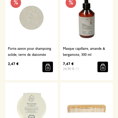
%
%
Porte-savon pour shampoing
Masque capillaire, amande &
solide, terre de diatomée
bergamote, 300 ml
2,47 €
7,47 €
24,90 € / l