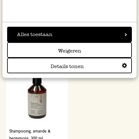
Shampooing sec, tous les types
Masque cheveux solide, 60 g
de cheveux, 70 g
Alles toestaan
14,95 €
14,95 €
213,57 € / kg
249,17 € / kg
Weigeren
Details tonen
Shampooing, amande &
bergamote, 300 ml