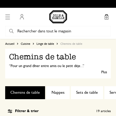
Mon compte
Accueil
Cuisine
Linge de table
Chemins de table
Chemins de table
Pour un grand dîner entre amis ou le petit déjeuner quotidien, nos chemins de table vous permettent de donner à votre table une atmosphère particulière en un rien de temps. Ils sont également parfaits en combinaison avec nos serviettes de table et nos nappes.
Plus
Chemins de table
Nappes
Sets de table
Ser
Filtrer & trier
19
articles