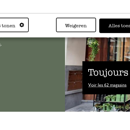
s tonen
Weigeren
Alles toe
, veuillez
os
s
.
Toujours
Voir les 62 magasins