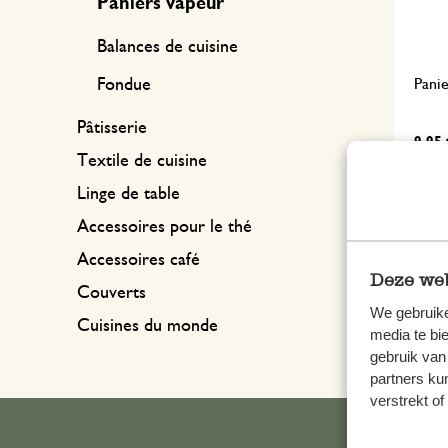
Paniers vapeur
Balances de cuisine
Pani
Fondue
Pâtisserie
9,95 
Textile de cuisine
Linge de table
Accessoires pour le thé
Accessoires café
Deze web
Couverts
We gebruike
Cuisines du monde
media te bi
gebruik van
partners ku
verstrekt o