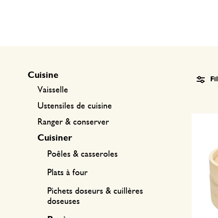
Textile de cuisine
Bougies
Confiserie
Linge de table
Bougeoirs
Accessoires pour le thé
Paniers
Accessoires café
Papeterie & loisirs
Cuisine
Fi
Vaisselle
Couverts
Sacs & cabas
Ustensiles de cuisine
Ranger & conserver
Cuisines du monde
Cuisiner
Poêles & casseroles
Plats à four
Pichets doseurs & cuillères
doseuses