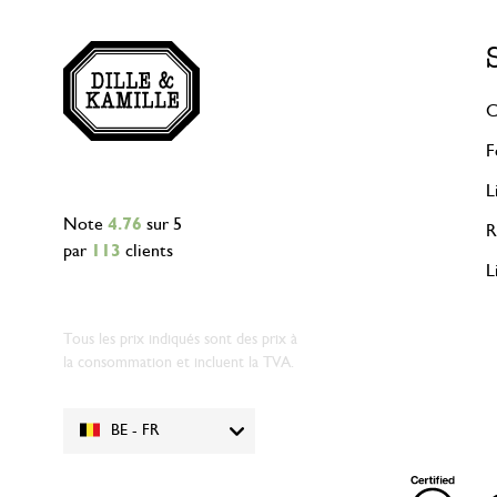
C
F
L
Note
4.76
sur 5
R
par
113
clients
L
Tous les prix indiqués sont des prix à
la consommation et incluent la TVA.
BE - FR