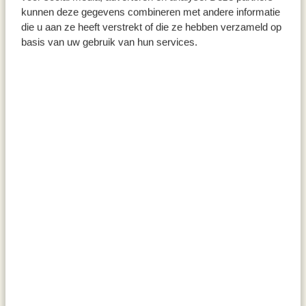
kunnen deze gegevens combineren met andere informatie
die u aan ze heeft verstrekt of die ze hebben verzameld op
basis van uw gebruik van hun services.
Lavette, coton bio, couleur
Essuie-main, coton recyclé,
sable/blanc, à carreaux
jaune ocre, 50 x 50 cm
2,50 €
5,95 €