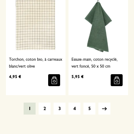
Torchon, coton bio, à carreaux
Essuie-main, coton recyclé,
blanc/vert olive
vert foncé, 50 x 50 cm
4,95 €
5,95 €
1
2
3
4
5