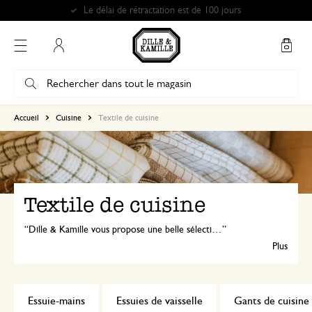
Retrait gratuit dans nos magasins*
Mon compte
Accueil
Cuisine
Textile de cuisine
Textile de cuisine
Dille & Kamille vous propose une belle sélection de textiles de cuisine. Avec un joli tablier, des gants de cuisine assortis et quelques torchons de Dille & Kamille, cuisinez toujours avec style !
Plus
Essuie-mains
Essuies de vaisselle
Gants de cuisine