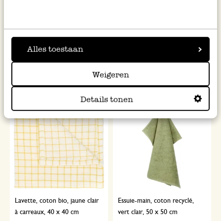
Tablier, coton bio GOTS,
Torchon, coton biologique
fleurs des champs
GOTS, motif fleurs de
printemps, 50 x 70 cm
Alles toestaan
14,95 €
4,95 €
Weigeren
Details tonen
Lavette, coton bio, jaune clair
Essuie-main, coton recyclé,
à carreaux, 40 x 40 cm
vert clair, 50 x 50 cm