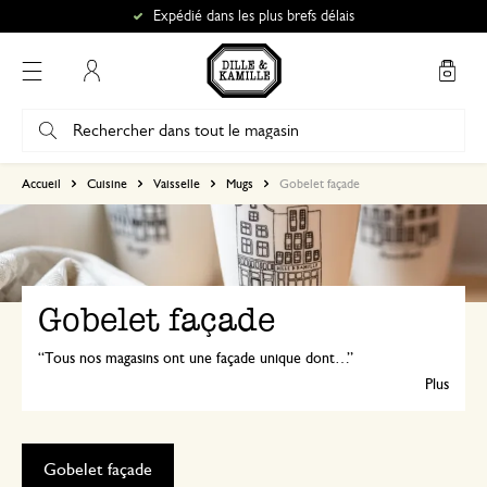
Expédié dans les plus brefs délais
Mon compte
Accueil
Cuisine
Vaisselle
Mugs
Gobelet façade
Gobelet façade
Tous nos magasins ont une façade unique dont nous sommes fiers. Pour célébrer notre 50e anniversaire, nous avons conçu pour chacun de nos magasins un gobelet à l'effigie de sa façade. Un véritable objet de collection pour tous les fans de Dille & Kamille !
Plus
Gobelet façade