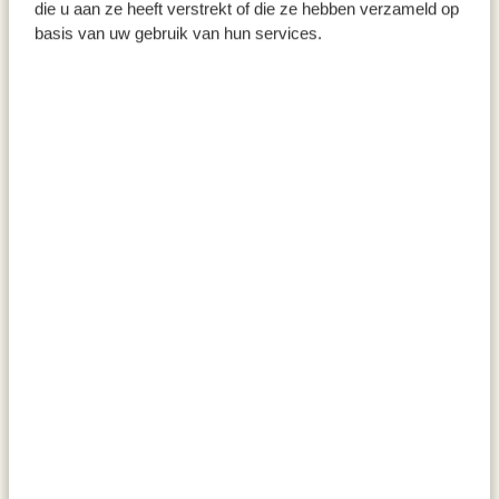
die u aan ze heeft verstrekt of die ze hebben verzameld op
basis van uw gebruik van hun services.
Couteau à lame crantée, fin,
D&K couteau Santoku,
Nogent, manche en bois de
manche en bois de hêtre, 32
hêtre, 19 cm
cm
8,95 €
22,95 €