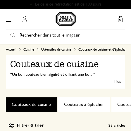
Retrait gratuit dans nos magasins*
Mon compte
Accueil
Cuisine
Ustensiles de cuisine
Couteaux de cuisine et d'épluchage
Couteaux de cuisine
Un bon couteau bien aiguisé et offrant une bonne prise en main est l'ustensile le plus important de votre cuisine. Dille & Kamille vous propose une large gamme de couteaux, petits et grands, pour trancher, hacher et éplucher.
Plus
Couteaux de cuisine
Couteaux à éplucher
Coute
Filtrer & trier
23
articles