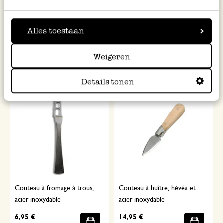
Couteau de chef D&K,
Petit couteau de cuisine
manche en hêtre, 26,5 cm
dentelé, Nogent, manche en
bois de hêtre, 19 cm
Alles toestaan
17,95 €
7,95 €
Weigeren
Details tonen
Couteau à fromage à trous,
Couteau à huître, hévéa et
acier inoxydable
acier inoxydable
6,95 €
14,95 €