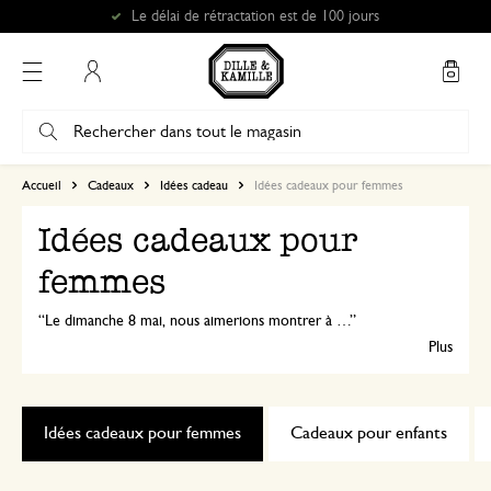
Retrait gratuit dans nos magasins*
Mon compte
Accueil
Cadeaux
Idées cadeau
Idées cadeaux pour femmes
Idées cadeaux pour
femmes
Le dimanche 8 mai, nous aimerions montrer à toutes les mamans, belles-mamans, aides-soignantes, marraines, tatas, mamys, sœurs, copines et voisines combien elles comptent pour nous. Un joli bouquet de fleurs, un petit-déjeuner gourmand ou un cadeau fait maison.
Plus
Idées cadeaux pour femmes
Cadeaux pour enfants