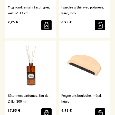
Mug rond, email réactif, grès,
Passoire à thé avec poignées,
vert, Ø 12 cm
laser, inox
9,95 €
6,95 €
Bâtonnets parfumés, Eau de
Peigne antibouloche, métal,
Dille, 200 ml
hêtre
17,95 €
4,95 €