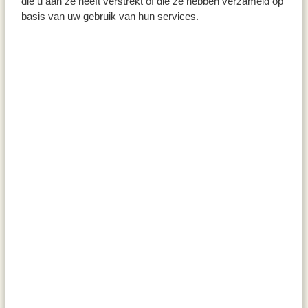
die u aan ze heeft verstrekt of die ze hebben verzameld op
basis van uw gebruik van hun services.
Pique-fleurs kenzan, métal et
Mélange pour cake au carottes,
caoutchouc, Ø 6 cm
biologique, 500 g
14,95 €
5,95 €
11,90 € / kg
Plat à tarte, bois d'acacia, Ø 30
Porte-savon, bambou
x 12 cm