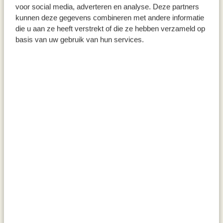
voor social media, adverteren en analyse. Deze partners
9,95 €
3,50 €
kunnen deze gegevens combineren met andere informatie
die u aan ze heeft verstrekt of die ze hebben verzameld op
basis van uw gebruik van hun services.
Bouteille pour huile/vinaigre,
Bouteille à huile/vinaigre, verre
verre, carré, 175 ml
vert olive, carré, 250 ml
2,50 €
3,50 €