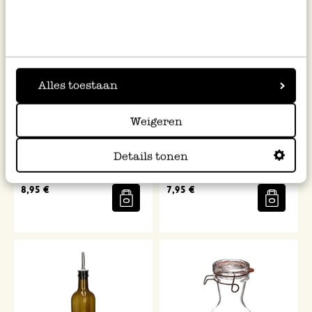
Alles toestaan
Weigeren
Bouteille à huile, rectangulaire,
Bouteille à huile/vinaigre à
Details tonen
0,25 l
facettes, verre recyclé, 500 ml
8,95 €
7,95 €