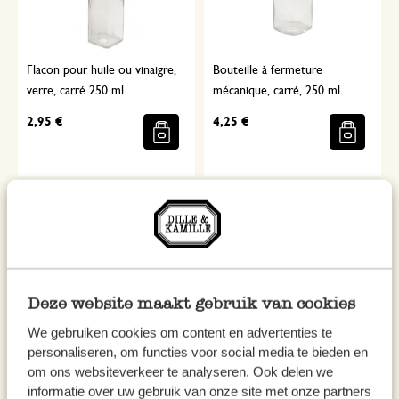
Flacon pour huile ou vinaigre,
Bouteille à fermeture
verre, carré 250 ml
mécanique, carré, 250 ml
2,95 €
4,25 €
Deze website maakt gebruik van cookies
We gebruiken cookies om content en advertenties te
personaliseren, om functies voor social media te bieden en
om ons websiteverkeer te analyseren. Ook delen we
bouteille à fermeture
Bouteille à fermeture
informatie over uw gebruik van onze site met onze partners
mécanique 'Lock-eat', 1 liter
mécanique, carré, 125 ml