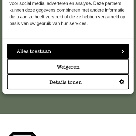
voor social media, adverteren en analyse. Deze partners
kunnen deze gegevens combineren met andere informatie
Service clientèle
die u aan ze heeft verstrekt of die ze hebben verzameld op
basis van uw gebruik van hun services.
Pour toute question ou demande de conseil ou d’aide,
veuillez contacter notre service clientèle. Ou retrouvez ici
nos réponses aux
questions les plus fréquemment posées
.
Alles toestaan
serviceclientele@dille-kamille.com
Weigeren
Service client en ligne
Details tonen