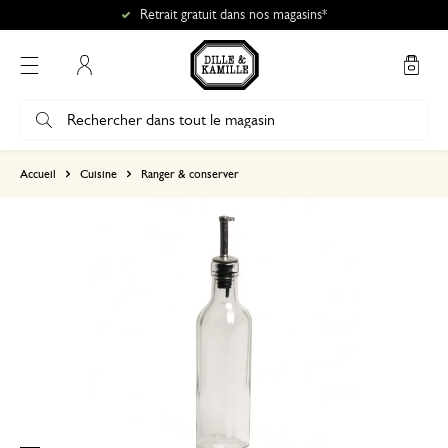
Retrait gratuit dans nos magasins*
Mon compte
basé sur 1 commentaire
Accueil
Cuisine
Ranger & conserver
5
4
3
2
1
22 août 2023
Seule une note a été attribuée, sans c