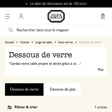
Le délai de rétractation est de 100 jours
Mon compte
Accueil
Cuisine
Linge de table
Sous-verres
Dessous de verre
Dessous de verre
Gardez votre table propre et sèche grâce à ce dessous de verre pratique. Vous pourrez ainsi déguster une bonne tasse de thé ou un verre de limonade bien frais tout en protégeant votre table contre la chaleur et les auréoles d'eau.
Plus
Dessous de verre
Dessous de plat
Filtrer & trier
7
articles