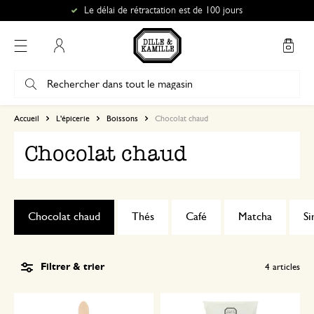
Le délai de rétractation est de 100 jours
Mon compte
Accueil
L'épicerie
Boissons
Chocolat chaud
Chocolat chaud
Chocolat chaud
Thés
Café
Matcha
Si
Filtrer & trier
4
articles