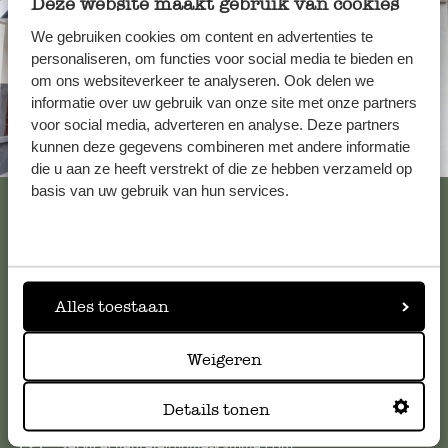
Deze website maakt gebruik van cookies
We gebruiken cookies om content en advertenties te
personaliseren, om functies voor social media te bieden en
om ons websiteverkeer te analyseren. Ook delen we
informatie over uw gebruik van onze site met onze partners
voor social media, adverteren en analyse. Deze partners
kunnen deze gegevens combineren met andere informatie
Toujours à proximité
die u aan ze heeft verstrekt of die ze hebben verzameld op
basis van uw gebruik van hun services.
Voir les 62 magasins
Service clientèle
Alles toestaan
Pour toute question ou demande de conseil ou d’aide,
Weigeren
veuillez contacter notre service clientèle. Ou retrouvez ici
nos réponses aux
questions les plus fréquemment posées
.
Details tonen
serviceclientele@dille-kamille.com