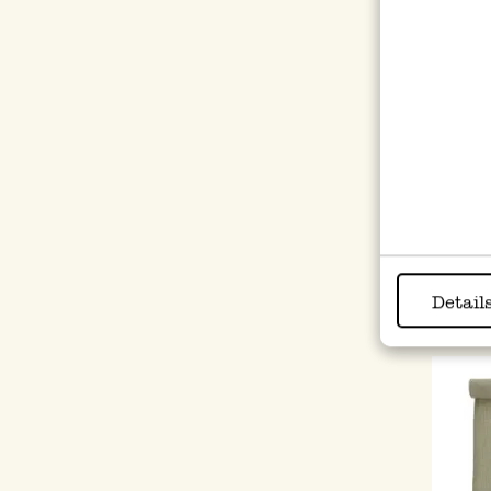
Cabas
rayur
19,9
Detail