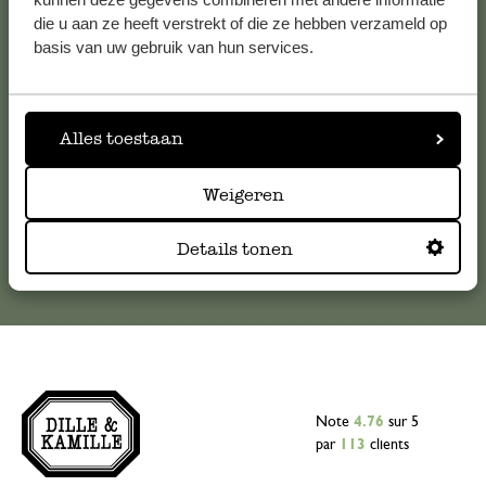
die u aan ze heeft verstrekt of die ze hebben verzameld op
Pour toute question ou demande de conseil ou d’aide,
basis van uw gebruik van hun services.
veuillez contacter notre service clientèle. Ou retrouvez ici
nos réponses aux
questions les plus fréquemment posées
.
Alles toestaan
serviceclientele@dille-kamille.com
Weigeren
Service client en ligne
Details tonen
Note
4.76
sur 5
par
113
clients