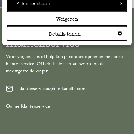
Altijd in de buurt
Alles toestaan
Bekijk alle 62 winkels
Weigeren
Details tonen
Klantenservice
Voor vragen, tips of hulp kun je contact opnemen met onze
klantenservice. Of bekijk hier het antwoord op de
meestgestelde vragen
klantenservice@dille-kamille.com
Online Klantenservice