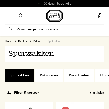
100 dagen bedenktijd
Mijn account
Home
Keuken
Bakken
Spuitzakken
Spuitzakken
Spuitzakken
Bakvormen
Bakartikelen
Uitst
Filter & sorteer
6
artikelen