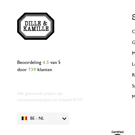
C
G
M
Beoordeling
4.5
van 5
L
door
739
klanten
R
S
Alle genoemde prijzen zijn
M
consumentenprijzen en inclusief BTW.
BE - NL