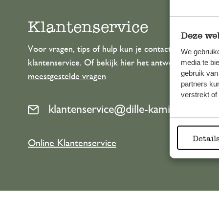
Klantenservice
Deze web
Voor vragen, tips of hulp kun je contact opnemen m
We gebruike
media te bi
klantenservice. Of bekijk hier het antwoord op de
gebruik van
meestgestelde vragen
partners ku
verstrekt o
klantenservice@dille-kamille.com
Detail
Online Klantenservice