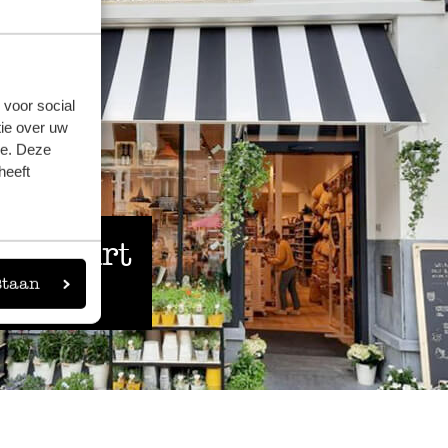
 voor social
ie over uw
se. Deze
heeft
 de buurt
staan