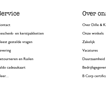
Service
Over on
ontact
Over Dille & K
eschenk- en kerstpakketten
Onze winkels
eest gestelde vragen
Zakelijk
evering
Vacatures
etourneren en Ruilen
Duurzaamheid
aldo cadeaukaart
Bedrijfsgegeve
eer...
B Corp certific