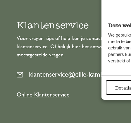
Klantenservice
Deze web
We gebruike
Voor vragen, tips of hulp kun je contact opnemen m
media te bi
klantenservice. Of bekijk hier het antwoord op de
gebruik van
partners ku
meestgestelde vragen
verstrekt o
klantenservice@dille-kamille.com
Detail
Online Klantenservice