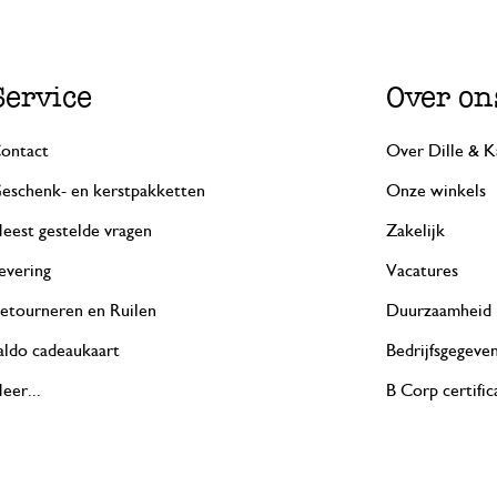
Service
Over on
ontact
Over Dille & K
eschenk- en kerstpakketten
Onze winkels
eest gestelde vragen
Zakelijk
evering
Vacatures
etourneren en Ruilen
Duurzaamheid
aldo cadeaukaart
Bedrijfsgegeve
eer...
B Corp certific