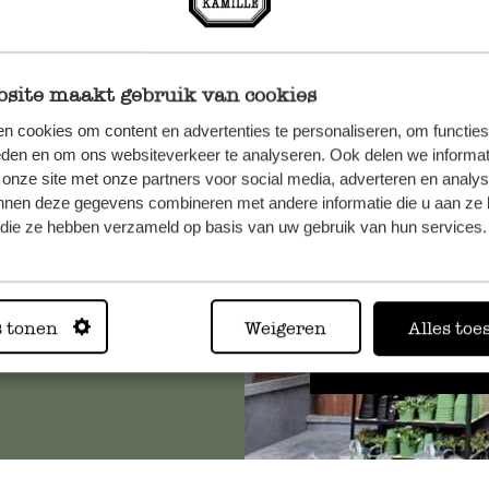
site maakt gebruik van cookies
n cookies om content en advertenties te personaliseren, om functies
et onze
eden en om ons websiteverkeer te analyseren. Ook delen we informat
 onze site met onze partners voor social media, adverteren en analy
nnen deze gegevens combineren met andere informatie die u aan ze 
f die ze hebben verzameld op basis van uw gebruik van hun services.
Altijd in
s tonen
Weigeren
Alles toe
Bekijk alle 62 winkels