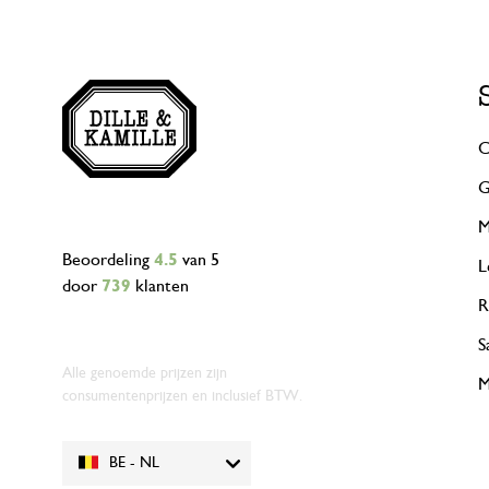
C
G
M
Beoordeling
4.5
van 5
L
door
739
klanten
R
S
Alle genoemde prijzen zijn
M
consumentenprijzen en inclusief BTW.
BE - NL