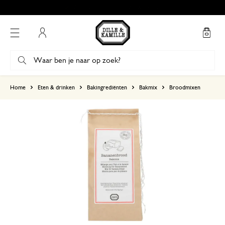
Mijn account
gebaseerd op 2 beoordelingen
Home
Eten & drinken
Bakingrediënten
Bakmix
Broodmixen
5
4
3
2
1
15 september 2024
Enkel een score, geen toelichting gege