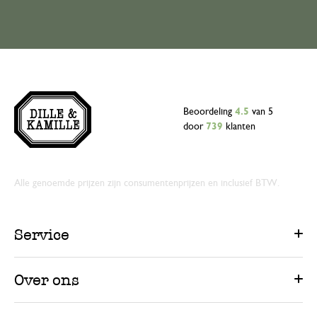
Beoordeling
4.5
van 5
door
739
klanten
Alle genoemde prijzen zijn consumentenprijzen en inclusief BTW.
Service
Over ons