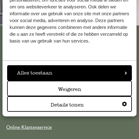
om ons websiteverkeer te analyseren. Ook delen we
informatie over uw gebruik van onze site met onze partners
Altijd in de buurt
voor social media, adverteren en analyse. Deze partners
kunnen deze gegevens combineren met andere informatie
Bekijk alle 62 winkels
die u aan ze heeft verstrekt of die ze hebben verzameld op
basis van uw gebruik van hun services.
Klantenservice
Alles toestaan
Voor vragen, tips of hulp kun je contact opnemen met onze
klantenservice. Of bekijk hier het antwoord op de
Weigeren
meestgestelde vragen
Details tonen
klantenservice@dille-kamille.com
Online Klantenservice